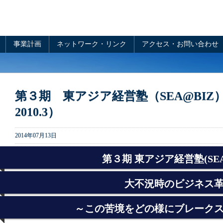
事業計画
ネットワーク・リンク
アクセス・お問い合わせ
第３期 東アジア経営塾（SEA@BIZ）報
2010.3）
2014年07月13日
第３期 東アジア経営塾(SEA
大不況時のビジネス
～この苦境をどの様にブレーク