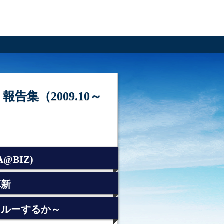
告集（2009.10～
@BIZ)
革新
スルーするか～