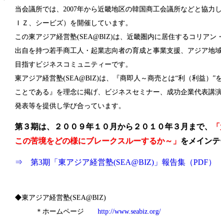
当会議所では、2007年から近畿地区の韓国商工会議所などと協力
ＩＺ、シービズ）を開催しています。
この東アジア経営塾(SEA@BIZ)は、近畿圏内に居住するコリア
出自を持つ若手商工人・起業志向者の育成と事業支援、アジア地
目指すビジネスコミュニティーです。
東アジア経営塾(SEA@BIZ)は、『商即人～商売とは“利（利益）
ことである』を理念に掲げ、ビジネスセミナー、成功企業代表講
発表等を提供し学び合っています。
第３期は、２００９年１０月から２０１０年３月まで、
「
この苦境をどの様にブレークスルーするか～」
をメインテ
⇒
第3期「東アジア経営塾(SEA@BIZ)」報告集（PDF）
◆東アジア経営塾(SEA@BIZ)
＊ホームページ
http://www.seabiz.org/